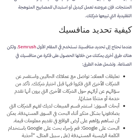
المنتجات، فإن عروضه تعمل كبديل أو استبدال للمصابيح المتوهجة
التقليدية التي تبيعها شركتك.
كيفية تحديد منافسيك
عندما نحتاج إلى تحديد منافسينا، نستخدم في المقام الأول
Semrush
، ولكن
هناك طرق أخرى يمكنك من خلالها الحصول على فكرة عن منافسيك في
الصناعة. وتشمل هذه الطرق:
تعليقات العملاء: تواصل مع عملائك الحاليين واستفسر عن
الشركات الأخرى التي فكروا فيها قبل اختيار شركتك. تأكد من
سؤالهم عن آرائهم حول الشركات الأخرى التي يرون أنها تقدم
خدمة أو منتجًا مشابهًا.
أبحاث السوق: استشر قسم المبيعات لديك لفهم الشركات التي
يصادفونها بشكل متكرر أثناء البحث في السوق المستهدفة. يمكن
أن تساهم رؤاهم على أرض الواقع في تقديم معلومات قيمة.
البحث على Google: قم بإجراء بحث على Google باستخدام
الكلمة الرئيسية المستهدفة (على سبيل المثال، “أحذية