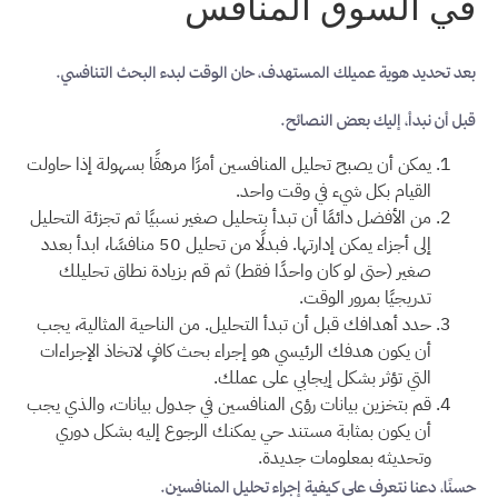
في السوق المنافس
بعد تحديد هوية عميلك المستهدف، حان الوقت لبدء البحث التنافسي.
قبل أن نبدأ، إليك بعض النصائح.
يمكن أن يصبح تحليل المنافسين أمرًا مرهقًا بسهولة إذا حاولت
القيام بكل شيء في وقت واحد.
من الأفضل دائمًا أن تبدأ بتحليل صغير نسبيًا ثم تجزئة التحليل
إلى أجزاء يمكن إدارتها. فبدلًا من تحليل 50 منافسًا، ابدأ بعدد
صغير (حتى لو كان واحدًا فقط) ثم قم بزيادة نطاق تحليلك
تدريجيًا بمرور الوقت.
حدد أهدافك قبل أن تبدأ التحليل. من الناحية المثالية، يجب
أن يكون هدفك الرئيسي هو إجراء بحث كافٍ لاتخاذ الإجراءات
التي تؤثر بشكل إيجابي على عملك.
قم بتخزين بيانات رؤى المنافسين في جدول بيانات، والذي يجب
أن يكون بمثابة مستند حي يمكنك الرجوع إليه بشكل دوري
وتحديثه بمعلومات جديدة.
حسنًا، دعنا نتعرف على كيفية إجراء تحليل المنافسين.