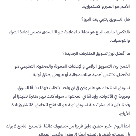
الأهم هو الصبر والاستمرارية.
هل التسويق ينتهي بعد البيع؟
بالعكس! ما بعد البيع هو بداية بناء علاقة طويلة المدى تضمن إعادة الشراء
والتوصيات.
ما أفضل نوع تسويق للمنتجات الجديدة؟
الدمج بين التسويق الرقمي والإعلانات الممولة والمحتوى التعليمي هو
الأفضل. لا تنسَ أهمية عينات مجانية أو عروض إطلاق أولية.
تسويق المنتجات هو علم وفن في آنٍ واحد، يتطلب فهمًا دقيقًا للسوق،
ومرونة في الأدوات، وإبداعًا في المحتوى. سواء كنت تبيع منتجًا تقليديًا أو
رقميًا، فإن بناء استراتيجية تسويق قوية هو المفتاح لتحقيق الانتشار وزيادة
الأرباح.
ابدأ اليوم، اختبر، حسّن، وابقَ قريبًا من جمهورك دائمًا. فالمنتج الناجح لا يولد
في المصانع فقط، بل يُصنع أيضًا في عقول وقلوب العملاء.