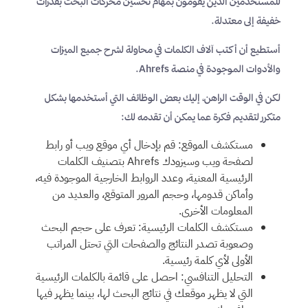
للمستخدمين الذين يقومون بمهام تحسين محركات البحث بقدرات
خفيفة إلى معتدلة.
أستطيع أن أكتب آلاف الكلمات في محاولة لشرح جميع الميزات
والأدوات الموجودة في منصة Ahrefs.
لكن في الوقت الراهن، إليك بعض الوظائف التي أستخدمها بشكل
متكرر لتقديم فكرة عما يمكن أن تقدمه لك:
مستكشف الموقع: قم بإدخال أي موقع ويب أو رابط
لصفحة ويب وسيزودك Ahrefs بتصنيف الكلمات
الرئيسية المعنية، وعدد الروابط الخارجية الموجودة فيه،
وأماكن قدومها، وحجم المرور المتوقع، والعديد من
المعلومات الأخرى.
مستكشف الكلمات الرئيسية: تعرف على حجم البحث
وصعوبة تصدر النتائج والصفحات التي تحتل المراتب
الأولى لأي كلمة رئيسية.
التحليل التنافسي: احصل على قائمة بالكلمات الرئيسية
التي لا يظهر موقعك في نتائج البحث لها، بينما يظهر فيها