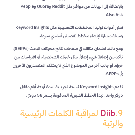
بالإضافة إلى البيانات من مواقع مثل Reddit وQuora وPeople
Also Ask.
تعتبر أدوات توليد المخططات التفصيلية مثل Keyword Insights
وسيلة ممتازة لإنشاء مخطط تفصيلي أساسي بسرعة.
ومع ذلك، لضمان مكانك في صفحات نتائج محركات البحث (SERPs)،
تأكد من إضافة شيء إضافي مثل خبرتك الشخصية، أو اقتباسات من
خبراء، أو جانب آخر من الموضوع الذي لا يمتلكه المتصدرون الآخرون
في SERPs.
تقدم Keyword Insights نسخة تجريبية لمدة أربعة أيام مقابل
دولار واحد. تبدأ الخطط الشهرية المدفوعة بسعر 58 دولارًا.
9.
Diib
لمراقبة الكلمات الرئيسية
والرتبة