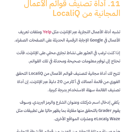
11. أداة تصنيف قوائم الأعمال
المجانية من LocaliQ
تشبه أدلة الأعمال التجارية عبر الإنترنت مثل
Yelp
وملفات تعريف
الأعمال في Google الإجابة الرقمية الحديثة على الصفحات الصفراء.
إذا كنت ترغب في العثور على نشاط تجاري محلي على الإنترنت، فأنت
تحتاج إلى توفير معلومات صحيحة ومحدثة في تلك القوائم.
تتيح لك أداة مجانية لتصنيف قوائم الأعمال من LocaliQ التحقق
الفوري من قائمة أعمالك في أكثر من 20 دليلاً عبر الإنترنت، إن أداة
تصنيف القائمة سهلة الاستخدام بدرجة كبيرة.
يكفي إدخال اسم شركتك وعنوان الشارع والرمز البريدي، وسوف
يقوم Grader بالتحقق منها مقارنة بما يظهر حاليًا على تطبيقات مثل
Waze وeLocal وعشرات المواقع الأخرى.
هذه وسيلة ممتازة للتحقق من العديد من قوائم الأنشطة التجارية