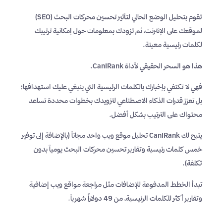
تقوم بتحليل الوضع الحالي لتأثير تحسين محركات البحث (SEO)
لموقعك على الإنترنت، ثم تزودك بمعلومات حول إمكانية ترتيبك
لكلمات رئيسية معينة.
هذا هو السحر الحقيقي لأداة CanIRank.
فهي لا تكتفي بإخبارك بالكلمات الرئيسية التي ينبغي عليك استهدافها؛
بل تعزز قدرات الذكاء الاصطناعي لتزويدك بخطوات محددة تساعد
محتواك على الترتيب بشكل أفضل.
يتيح لك CanIRank تحليل موقع ويب واحد مجاناً (بالإضافة إلى توفير
خمس كلمات رئيسية وتقارير تحسين محركات البحث يومياً بدون
تكلفة).
تبدأ الخطط المدفوعة للإضافات مثل مراجعة مواقع ويب إضافية
وتقارير أكثر للكلمات الرئيسية، من 49 دولاراً شهرياً.