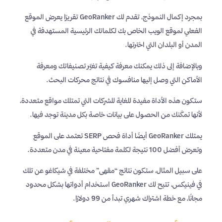
بمجرد إكمال النموذج، تقدم لك GeoRanker تقريرًا يعرض الموقع
الفعلي لموقع الويب الخاص بك لكلماتك الرئيسية المستهدفة في
المدن أو البلدان التي اخترتها.
وبالإضافة إلى ذلك يمكنك معرفة كيفية تغيّر تصنيفاتك ومعرفة
الأماكن التي وصل إليها منافسوك في نتائج محركات البحث.
ستكون هذه الأداة مفيدة للغاية للشركات التي تمتلك مواقع متعددة،
لأنها تمكّنك من الحصول على بيانات خاصة بكل مدينة توجد فيها.
يمتلك GeoRanker أيضًا أداة فحص SERP تعتمد على الموقع
وتعرض أفضل 100 نتيجة لكلمة مفتاحية معينة في مدن متعددة.
على سبيل المثال، ستكون نتائج “مقهى” مختلفة في شيكاغو عن تلك
في فينيكس، تتيح لك GeoRanker استخدام أدواتها بشكل محدود
مجانًا، مع خطة اشتراك شهري تبدأ من 99 دولارًا.