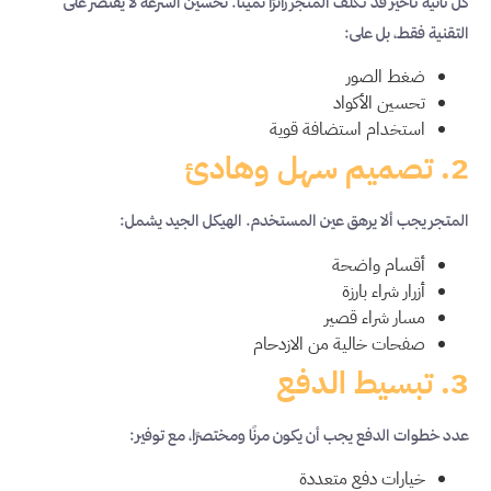
كل ثانية تأخير قد تكلّف المتجر زائرًا ثمينًا. تحسين السرعة لا يقتصر على
التقنية فقط، بل على:
ضغط الصور
تحسين الأكواد
استخدام استضافة قوية
2. تصميم سهل وهادئ
المتجر يجب ألا يرهق عين المستخدم. الهيكل الجيد يشمل:
أقسام واضحة
أزرار شراء بارزة
مسار شراء قصير
صفحات خالية من الازدحام
3. تبسيط الدفع
عدد خطوات الدفع يجب أن يكون مرنًا ومختصرًا، مع توفير:
خيارات دفع متعددة