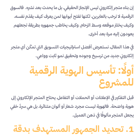
إن بناء متجر إلكتروني ليس الإنجاز الحقيقي، بل ما يحدث بعد نشره. فالسوق
الرقمية لا ترحّب بالعابرين، لكنها تفتح أبوابها لمن يعرف كيف يقدّم نفسه،
وكيف يختار موقعه وسط الزحام، وكيف يخاطب جمهوره بطريقة تجعلهم
يعودون إليه مرة بعد أخرى.
في هذا المقال، نستعرض أفضل استراتيجيات التسويق التي تمكّن أي متجر
إلكتروني جديد من ترسيخ وجوده وتحقيق نمو ثابت وواعي.
أولًا: تأسيس الهوية الرقمية
للمشروع
قبل التفكير في الإعلانات أو الحملات أو التفاعل، يحتاج المتجر الإلكتروني إلى
هوية واضحة. فالهوية ليست مجرد شعار أو ألوان متناثرة، بل هي سردٌ خفي
يجعل المتجر مألوفًا في ذهن العميل.
1. تحديد الجمهور المستهدف بدقة