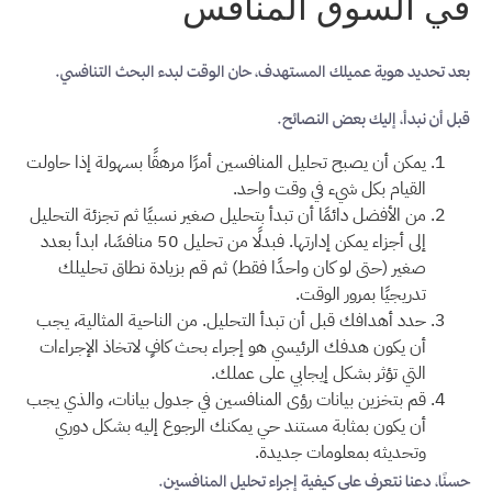
في السوق المنافس
بعد تحديد هوية عميلك المستهدف، حان الوقت لبدء البحث التنافسي.
قبل أن نبدأ، إليك بعض النصائح.
يمكن أن يصبح تحليل المنافسين أمرًا مرهقًا بسهولة إذا حاولت
القيام بكل شيء في وقت واحد.
من الأفضل دائمًا أن تبدأ بتحليل صغير نسبيًا ثم تجزئة التحليل
إلى أجزاء يمكن إدارتها. فبدلًا من تحليل 50 منافسًا، ابدأ بعدد
صغير (حتى لو كان واحدًا فقط) ثم قم بزيادة نطاق تحليلك
تدريجيًا بمرور الوقت.
حدد أهدافك قبل أن تبدأ التحليل. من الناحية المثالية، يجب
أن يكون هدفك الرئيسي هو إجراء بحث كافٍ لاتخاذ الإجراءات
التي تؤثر بشكل إيجابي على عملك.
قم بتخزين بيانات رؤى المنافسين في جدول بيانات، والذي يجب
أن يكون بمثابة مستند حي يمكنك الرجوع إليه بشكل دوري
وتحديثه بمعلومات جديدة.
حسنًا، دعنا نتعرف على كيفية إجراء تحليل المنافسين.