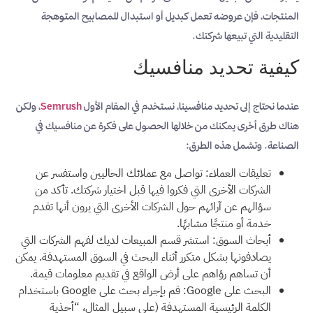
المنتجات، فإن عروضه تعمل كبديل أو استبدال للمصابيح المتوهجة
التقليدية التي تبيعها شركتك.
كيفية تحديد منافسيك
عندما نحتاج إلى تحديد منافسينا، نستخدم في المقام الأول
Semrush
، ولكن
هناك طرق أخرى يمكنك من خلالها الحصول على فكرة عن منافسيك في
الصناعة. وتشمل هذه الطرق:
تعليقات العملاء: تواصل مع عملائك الحاليين واستفسر عن
الشركات الأخرى التي فكروا فيها قبل اختيار شركتك. تأكد من
سؤالهم عن آرائهم حول الشركات الأخرى التي يرون أنها تقدم
خدمة أو منتجًا مشابهًا.
أبحاث السوق: استشر قسم المبيعات لديك لفهم الشركات التي
يصادفونها بشكل متكرر أثناء البحث في السوق المستهدفة. يمكن
أن تساهم رؤاهم على أرض الواقع في تقديم معلومات قيمة.
البحث على Google: قم بإجراء بحث على Google باستخدام
الكلمة الرئيسية المستهدفة (على سبيل المثال، “أحذية