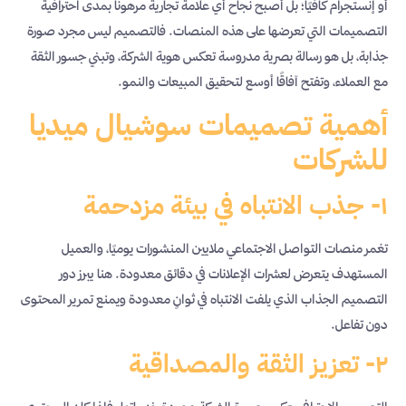
أو إنستجرام كافيًا؛ بل أصبح نجاح أي علامة تجارية مرهونًا بمدى احترافية
التصميمات التي تعرضها على هذه المنصات. فالتصميم ليس مجرد صورة
جذابة، بل هو رسالة بصرية مدروسة تعكس هوية الشركة، وتبني جسور الثقة
مع العملاء، وتفتح آفاقًا أوسع لتحقيق المبيعات والنمو.
أهمية تصميمات سوشيال ميديا
للشركات
١- جذب الانتباه في بيئة مزدحمة
تغمر منصات التواصل الاجتماعي ملايين المنشورات يوميًا، والعميل
المستهدف يتعرض لعشرات الإعلانات في دقائق معدودة. هنا يبرز دور
التصميم الجذاب الذي يلفت الانتباه في ثوانٍ معدودة ويمنع تمرير المحتوى
دون تفاعل.
٢- تعزيز الثقة والمصداقية