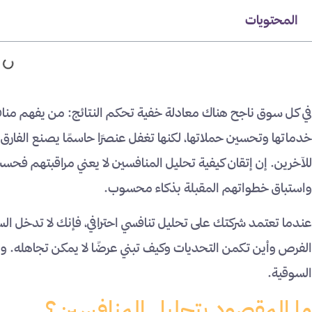
المحتويات
في كل سوق ناجح هناك معادلة خفية تحكم النتائج: من يفهم مناف
خدماتها وتحسين حملاتها، لكنها تغفل عنصرًا حاسمًا يصنع الفارق 
للآخرين. إن إتقان كيفية تحليل المنافسين لا يعني مراقبتهم ف
واستباق خطواتهم المقبلة بذكاء محسوب.
عندما تعتمد شركتك على تحليل تنافسي احترافي، فإنك لا تدخل ال
الفرص وأين تكمن التحديات وكيف تبني عرضًا لا يمكن تجاهله. وم
السوقية.
ما المقصود بتحليل المنافسين؟