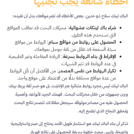
أخطاء شائعة يجب تجنبها
الباك لينك سلاح ذو حدين. بعض الأخطاء قد تضر موقعك بدل أن تفيده:
شراء باك لينكات عشوائية
: محركات البحث قد تعاقب المواقع
التي تستخدم هذه الطرق.
الحصول على روابط من مواقع سبام
: الروابط من مواقع
سيئة السمعة قد تقلل من ثقة جوجل بموقعك.
الإفراط في بناء الروابط بسرعة
: الزيادة المفاجئة وغير الطبيعية
في عدد الروابط قد تثير الشبهات.
تكرار الروابط من نفس المصدر
: من الأفضل أن تأتي الروابط
من عدة مواقع مختلفة بدلًا من الاعتماد على موقع واحد.
الباك لينك ليس مجرد روابط متناثرة عبر الإنترنت، بل هو جسر ثقة يربط بينك
وبين جمهورك من خلال محركات البحث. فهمك الجيد لأنواعه، وأهمية
الحصول عليه من مصادر موثوقة، سيجعل مقالاتك تتصدر نتائج البحث
وتحقق النجاح الذي تطمح إليه.
تذكر أن بناء الباك لينك هو استثمار طويل الأمد يحتاج إلى صبر واستراتيجية
واضحة، وليس مجرد خطوة سريعة للحصول على نتائج فورية.