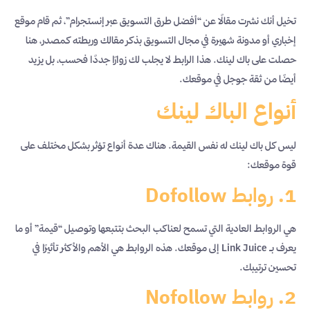
تخيل أنك نشرت مقالًا عن “أفضل طرق التسويق عبر إنستجرام”، ثم قام موقع
إخباري أو مدونة شهيرة في مجال التسويق بذكر مقالك وربطته كمصدر، هنا
حصلت على باك لينك. هذا الرابط لا يجلب لك زوارًا جددًا فحسب، بل يزيد
أيضًا من ثقة جوجل في موقعك.
أنواع الباك لينك
ليس كل باك لينك له نفس القيمة. هناك عدة أنواع تؤثر بشكل مختلف على
قوة موقعك:
1. روابط Dofollow
هي الروابط العادية التي تسمح لعناكب البحث بتتبعها وتوصيل “قيمة” أو ما
يعرف بـ Link Juice إلى موقعك. هذه الروابط هي الأهم والأكثر تأثيرًا في
تحسين ترتيبك.
2. روابط Nofollow