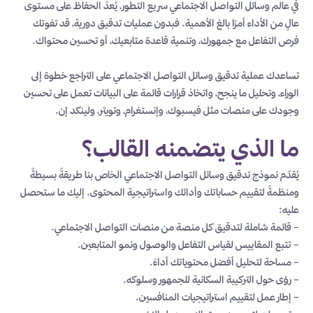
في عالم وسائل التواصل الاجتماعي سريع التطور، يُعدّ الحفاظ على مستوى
عالٍ من الأداء أمرًا بالغ الأهمية. فبدون عمليات تدقيق دورية، قد تفوتك
فرص التفاعل مع جمهورك، وتنمية قاعدة متابعيك، أو تحسين محتواك.
تساعدك عملية تدقيق وسائل التواصل الاجتماعي على التراجع خطوة إلى
الوراء، وتحليل ما ينجح، واتخاذ قرارات قائمة على البيانات تعمل على تحسين
وجودك على منصات مثل فيسبوك، وإنستغرام، وتويتر، ولينكد إن.
ما الذي يتضمنه القالب؟
يُقدّم نموذج تدقيق وسائل التواصل الاجتماعي الخاص بنا طريقةً بسيطةً
ومنظمةً لتقييم حساباتك وأدائك واستراتيجية المحتوى. إليك ما ستحصل
عليه:
– قائمة شاملة لتدقيق كل منصة من منصات التواصل الاجتماعي.
– تتبع المقاييس لقياس التفاعل والوصول ونمو المتابعين.
– مساحة لتحليل أفضل محتوياتك أداءً.
– رؤى حول التركيبة السكانية للجمهور وسلوكه.
– إطار عمل لتقييم استراتيجيات المنافسين.