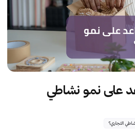
د على نمو نشاطي
اطي التجاري؟