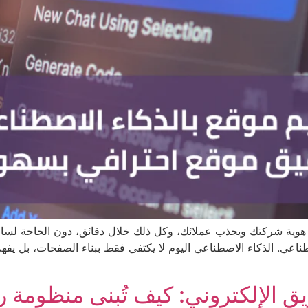
 هوية شركتك ويجذب عملائك، وكل ذلك خلال دقائق، دون الحاجة لساعا
صطناعي. الذكاء الاصطناعي اليوم لا يكتفي فقط ببناء الصفحات، بل ي
يق الإلكتروني: كيف تُبنى منظومة رق