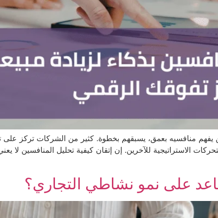
 يفهم منافسيه بعمق، يسبقهم بخطوة. كثير من الشركات تركز على تطو
حركات الاستراتيجية للآخرين. إن إتقان كيفية تحليل المنافسين لا يع
عد على نمو نشاطي التجاري؟