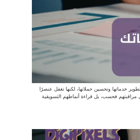
ير خدماتها وتحسين حملاتها، لكنها تغفل عنصرًا
ني مراقبتهم فحسب، بل قراءة أنماطهم التسويقية